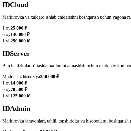
IDCloud
Markirovka va xalqaro ishlab chiqarishni boshqarish uchun yagona r
1 oy
25 000 ₽
6 oy
140 000 ₽
1 yil
250 000 ₽
IDServer
Barcha tizimlar oʼrtasida maʼlumot almashish uchun markaziy komponen
Muddatsiz litsenziya
250 000 ₽
1 oy
14 000 ₽
6 oy
70 500 ₽
1 yil
125 000 ₽
IDAdmin
Markirovka jarayonlari, tahlil, topshiriqlar va hisobotlarni boshqarish