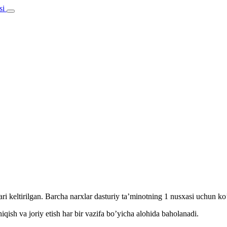
ri keltirilgan. Barcha narxlar dasturiy taʼminotning 1 nusxasi uchun koʼ
qish va joriy etish har bir vazifa boʼyicha alohida baholanadi.