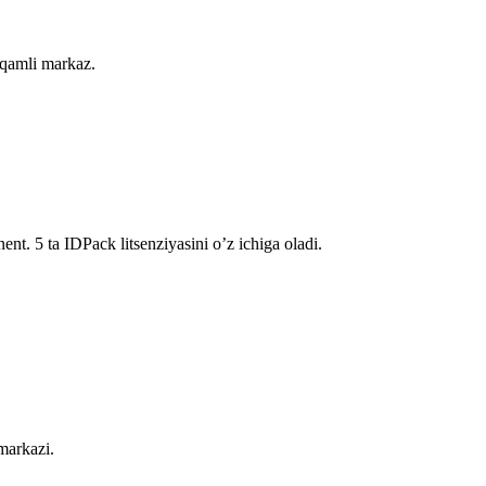
aqamli markaz.
t. 5 ta IDPack litsenziyasini oʼz ichiga oladi.
 markazi.