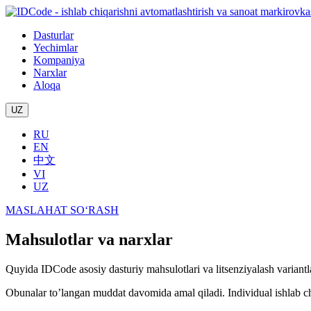
Dasturlar
Yechimlar
Kompaniya
Narxlar
Aloqa
UZ
RU
EN
中文
VI
UZ
MASLAHAT SO‘RASH
Mahsulotlar va narxlar
Quyida IDCode asosiy dasturiy mahsulotlari va litsenziyalash variantla
Obunalar toʼlangan muddat davomida amal qiladi. Individual ishlab chi