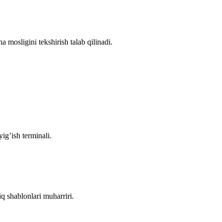
 mosligini tekshirish talab qilinadi.
igʼish terminali.
q shablonlari muharriri.