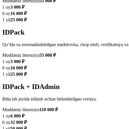
Muddatsiz litsenziya
55 000 ₽
1 oy
3 000 ₽
6 oy
16 000 ₽
1 yil
25 000 ₽
IDPack
Qoʼlda va avtomatlashtirilgan markirovka, chop etish, verifikatsiya va 
Muddatsiz litsenziya
55 000 ₽
1 oy
3 000 ₽
6 oy
16 000 ₽
1 yil
25 000 ₽
IDPack + IDAdmin
Bitta ish joyida ishlash uchun birlashtirilgan versiya.
Muddatsiz litsenziya
110 000 ₽
1 oy
6 000 ₽
6 oy
32 000 ₽
1 yil
50 000 ₽