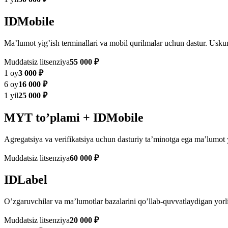
IDMobile
Maʼlumot yigʼish terminallari va mobil qurilmalar uchun dastur. Uskuna
Muddatsiz litsenziya
55 000 ₽
1 oy
3 000 ₽
6 oy
16 000 ₽
1 yil
25 000 ₽
MYT toʼplami + IDMobile
Agregatsiya va verifikatsiya uchun dasturiy taʼminotga ega maʼlumot y
Muddatsiz litsenziya
60 000 ₽
IDLabel
Oʼzgaruvchilar va maʼlumotlar bazalarini qoʼllab-quvvatlaydigan yorli
Muddatsiz litsenziya
20 000 ₽