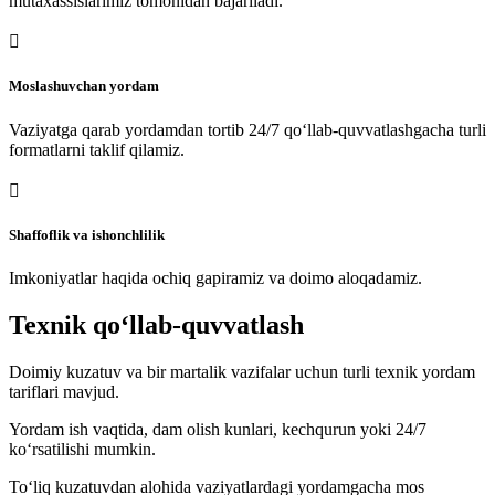
mutaxassislarimiz tomonidan bajariladi.

Moslashuvchan yordam
Vaziyatga qarab yordamdan tortib 24/7 qo‘llab-quvvatlashgacha turli
formatlarni taklif qilamiz.

Shaffoflik va ishonchlilik
Imkoniyatlar haqida ochiq gapiramiz va doimo aloqadamiz.
Texnik qo‘llab-quvvatlash
Doimiy kuzatuv va bir martalik vazifalar uchun turli texnik yordam
tariflari mavjud.
Yordam ish vaqtida, dam olish kunlari, kechqurun yoki 24/7
ko‘rsatilishi mumkin.
To‘liq kuzatuvdan alohida vaziyatlardagi yordamgacha mos