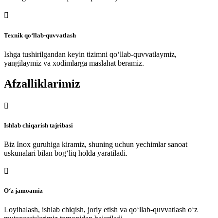

Texnik qo‘llab-quvvatlash
Ishga tushirilgandan keyin tizimni qo‘llab-quvvatlaymiz,
yangilaymiz va xodimlarga maslahat beramiz.
Afzalliklarimiz

Ishlab chiqarish tajribasi
Biz Inox guruhiga kiramiz, shuning uchun yechimlar sanoat
uskunalari bilan bog‘liq holda yaratiladi.

O‘z jamoamiz
Loyihalash, ishlab chiqish, joriy etish va qo‘llab-quvvatlash o‘z