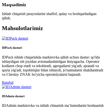
Maqsadimiz
Ishlab chiqarish jarayonlarini shaffof, qulay va boshqariladigan
qilish.
Mahsulotlarimiz
IDPack dasturi
IDPack ishlab chiqarishda markirovka qilish uchun dastur: qo'lda
ishlaydigan ish joyidan avtomatlashtirilgan liniyagacha. Operator
kodlarni chop etadi va tekshiradi, agregatlarni yig'adi, ajratadi va
qayta yig'adi, topshiriqlar bilan ishlaydi, jo'natmalarni shakllantiradi
va Chestny ZNAK bo'yicha operatsiyalarni bajaradi.
Batafsil
IDAdmin dasturi
IDAdmin markirovka va ishlab chiqarish maʼlumotlarini boshqarish