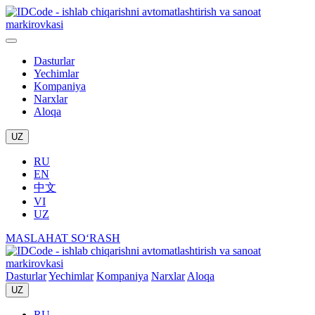
Dasturlar
Yechimlar
Kompaniya
Narxlar
Aloqa
UZ
RU
EN
中文
VI
UZ
MASLAHAT SO‘RASH
Dasturlar
Yechimlar
Kompaniya
Narxlar
Aloqa
UZ
RU