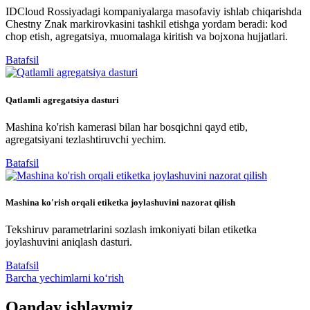
IDCloud Rossiyadagi kompaniyalarga masofaviy ishlab chiqarishda
Chestny Znak markirovkasini tashkil etishga yordam beradi: kod
chop etish, agregatsiya, muomalaga kiritish va bojxona hujjatlari.
Batafsil
Qatlamli agregatsiya dasturi
Mashina ko'rish kamerasi bilan har bosqichni qayd etib,
agregatsiyani tezlashtiruvchi yechim.
Batafsil
Mashina ko'rish orqali etiketka joylashuvini nazorat qilish
Tekshiruv parametrlarini sozlash imkoniyati bilan etiketka
joylashuvini aniqlash dasturi.
Batafsil
Barcha yechimlarni ko‘rish
Qanday ishlaymiz