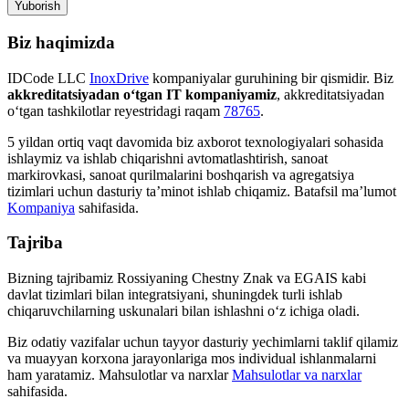
Yuborish
Biz haqimizda
IDCode LLC
InoxDrive
kompaniyalar guruhining bir qismidir. Biz
akkreditatsiyadan o‘tgan IT kompaniyamiz
, akkreditatsiyadan
o‘tgan tashkilotlar reyestridagi raqam
78765
.
5 yildan ortiq vaqt davomida biz axborot texnologiyalari sohasida
ishlaymiz va ishlab chiqarishni avtomatlashtirish, sanoat
markirovkasi, sanoat qurilmalarini boshqarish va agregatsiya
tizimlari uchun dasturiy ta’minot ishlab chiqamiz. Batafsil ma’lumot
Kompaniya
sahifasida.
Tajriba
Bizning tajribamiz Rossiyaning Chestny Znak va EGAIS kabi
davlat tizimlari bilan integratsiyani, shuningdek turli ishlab
chiqaruvchilarning uskunalari bilan ishlashni o‘z ichiga oladi.
Biz odatiy vazifalar uchun tayyor dasturiy yechimlarni taklif qilamiz
va muayyan korxona jarayonlariga mos individual ishlanmalarni
ham yaratamiz. Mahsulotlar va narxlar
Mahsulotlar va narxlar
sahifasida.