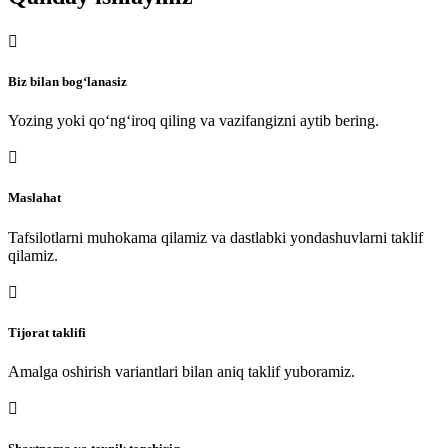

Biz bilan bog‘lanasiz
Yozing yoki qo‘ng‘iroq qiling va vazifangizni aytib bering.

Maslahat
Tafsilotlarni muhokama qilamiz va dastlabki yondashuvlarni taklif
qilamiz.

Tijorat taklifi
Amalga oshirish variantlari bilan aniq taklif yuboramiz.
