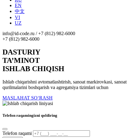
EN
中文
VI
UZ
info@id-code.ru
/
+7 (812) 982-6000
+7 (812) 982-6000
DASTURIY
TA’MINOT
ISHLAB CHIQISH
Ishlab chiqarishni avtomatlashtirish, sanoat markirovkasi, sanoat
qurilmalarini boshqarish va agregatsiya tizimlari uchun
MASLAHAT SO‘RASH
Telefon raqamingizni qoldiring
Telefon raqami