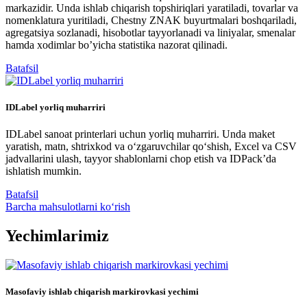
markazidir. Unda ishlab chiqarish topshiriqlari yaratiladi, tovarlar va
nomenklatura yuritiladi, Chestny ZNAK buyurtmalari boshqariladi,
agregatsiya sozlanadi, hisobotlar tayyorlanadi va liniyalar, smenalar
hamda xodimlar boʼyicha statistika nazorat qilinadi.
Batafsil
IDLabel yorliq muharriri
IDLabel sanoat printerlari uchun yorliq muharriri. Unda maket
yaratish, matn, shtrixkod va o‘zgaruvchilar qo‘shish, Excel va CSV
jadvallarini ulash, tayyor shablonlarni chop etish va IDPack’da
ishlatish mumkin.
Batafsil
Barcha mahsulotlarni ko‘rish
Yechimlarimiz
Masofaviy ishlab chiqarish markirovkasi yechimi