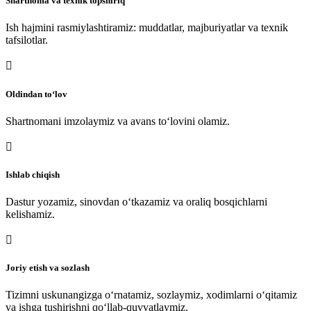
Shartnoma va texnik topshiriq
Ish hajmini rasmiylashtiramiz: muddatlar, majburiyatlar va texnik
tafsilotlar.

Oldindan to‘lov
Shartnomani imzolaymiz va avans to‘lovini olamiz.

Ishlab chiqish
Dastur yozamiz, sinovdan o‘tkazamiz va oraliq bosqichlarni
kelishamiz.

Joriy etish va sozlash
Tizimni uskunangizga o‘rnatamiz, sozlaymiz, xodimlarni o‘qitamiz
va ishga tushirishni qo‘llab-quvvatlaymiz.