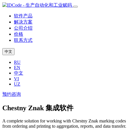
软件产品
解决方案
公司介绍
价格
联系方式
中文
RU
EN
中文
VI
UZ
预约咨询
Chestny Znak 集成软件
A complete solution for working with Chestny Znak marking codes
from ordering and printing to aggregation, reports, and data transfer.