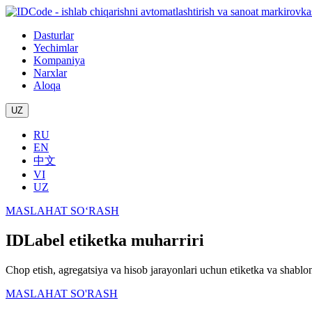
Dasturlar
Yechimlar
Kompaniya
Narxlar
Aloqa
UZ
RU
EN
中文
VI
UZ
MASLAHAT SO‘RASH
IDLabel etiketka muharriri
Chop etish, agregatsiya va hisob jarayonlari uchun etiketka va shablon
MASLAHAT SO'RASH