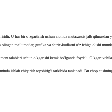
ridir. U har bir oʼzgartirish uchun alohida mutaxassis jalb qilmasdan yo
 olingan maʼlumotlar, grafika va shtrix-kodlarni oʼz ichiga olishi mum
glament talablari uchun oʼzgarishi kerak boʼlganda foydali. Oʼzgaruvchil
nda ishlab chiqarish topshirigʼi tarkibida tanlanadi. Bu chop etishning 