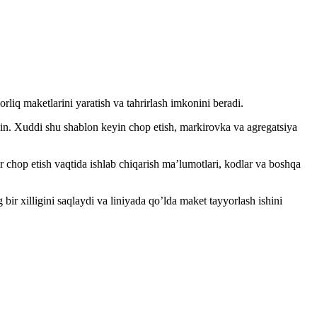
rliq maketlarini yaratish va tahrirlash imkonini beradi.
kin. Xuddi shu shablon keyin chop etish, markirovka va agregatsiya
ar chop etish vaqtida ishlab chiqarish maʼlumotlari, kodlar va boshqa
bir xilligini saqlaydi va liniyada qoʼlda maket tayyorlash ishini