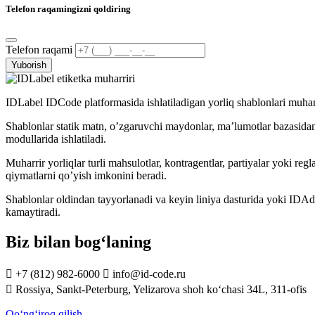
Telefon raqamingizni qoldiring
Telefon raqami
Yuborish
IDLabel IDCode platformasida ishlatiladigan yorliq shablonlari muharri
Shablonlar statik matn, oʼzgaruvchi maydonlar, maʼlumotlar bazasidan
modullarida ishlatiladi.
Muharrir yorliqlar turli mahsulotlar, kontragentlar, partiyalar yoki re
qiymatlarni qoʼyish imkonini beradi.
Shablonlar oldindan tayyorlanadi va keyin liniya dasturida yoki IDAdmi
kamaytiradi.
Biz bilan bog‘laning

+7 (812) 982-6000

info@id-code.ru

Rossiya, Sankt-Peterburg, Yelizarova shoh ko‘chasi 34L, 311-ofis
Qo‘ng‘iroq qilish