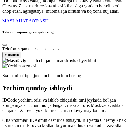
IDCloud Rossiyadagi kompaniyalarga masofaviy ishlab chiqarishda
Chestny Znak markirovkasini tashkil etishga yordam beradi: kod
chop etish, agregatsiya, muomalaga kiritish va bojxona hujjatlari.
MASLAHAT SO'RASH
Telefon raqamingizni qoldiring
Telefon raqami
Yuborish
Sxemani to'liq hajmda ochish uchun bosing
Yechim qanday ishlaydi
IDCode yechimi ofisi va ishlab chiqarishi turli joylarda bo'lgan
kompaniyalar uchun mo'ljallangan, masalan ofis Moskvada, ishlab
chiqarish Xitoyda yoki bir nechta masofaviy maydonlarda.
Ofis xodimlari IDAdmin dasturida ishlaydi. Bu yerda Chestny Znak
tizimidan markirovka kodlari buyurtma qilinadi va kodlar zavodlar