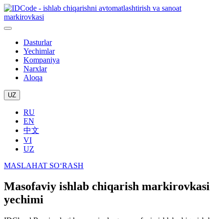
Dasturlar
Yechimlar
Kompaniya
Narxlar
Aloqa
UZ
RU
EN
中文
VI
UZ
MASLAHAT SO‘RASH
Masofaviy ishlab chiqarish markirovkasi
yechimi