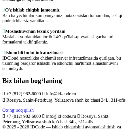

O'z ishlab chiqish jamoamiz
Barcha yechimlar kompaniyamiz mutaxassislari tomonidan, tashqi
pudratchilarsiz yaratiladi.

Moslashuvchan texnik yordam
Maslahat yordamidan tortib 24/7 qo'llab-quvvatlashgacha turli
formatlarni taklif qilamiz.

Ishonchli bulut infratuzilmasi
IDCloud nosozlikka chidamli server infratuzilmasida qurilgan, bu
tizimning barqaror ishlashi va ishonchli ma'lumot almashinuvini
ta'minlaydi.
Biz bilan bog‘laning

+7 (812) 982-6000

info@id-code.ru

Rossiya, Sankt-Peterburg, Yelizarova shoh ko‘chasi 34L, 311-ofis
Qo‘ng‘iroq qilish

+7 (812) 982-6000

info@id-code.ru

Rossiya, Sankt-
Peterburg, Yelizarova shoh ko‘chasi 34L, 311-ofis
© 2025 - 2026 IDCode — Ishlab chiqarishni avtomatlashtirish va