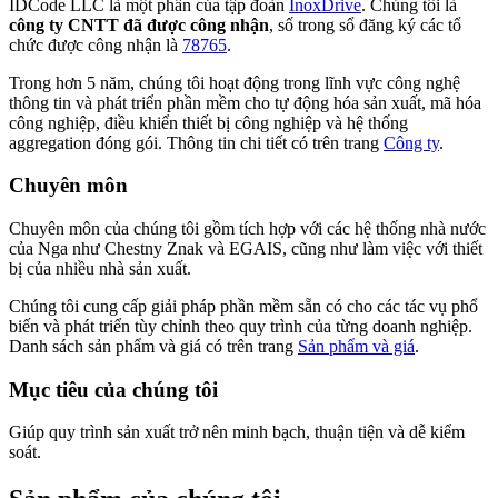
IDCode LLC là một phần của tập đoàn
InoxDrive
. Chúng tôi là
công ty CNTT đã được công nhận
, số trong sổ đăng ký các tổ
chức được công nhận là
78765
.
Trong hơn 5 năm, chúng tôi hoạt động trong lĩnh vực công nghệ
thông tin và phát triển phần mềm cho tự động hóa sản xuất, mã hóa
công nghiệp, điều khiển thiết bị công nghiệp và hệ thống
aggregation đóng gói. Thông tin chi tiết có trên trang
Công ty
.
Chuyên môn
Chuyên môn của chúng tôi gồm tích hợp với các hệ thống nhà nước
của Nga như Chestny Znak và EGAIS, cũng như làm việc với thiết
bị của nhiều nhà sản xuất.
Chúng tôi cung cấp giải pháp phần mềm sẵn có cho các tác vụ phổ
biến và phát triển tùy chỉnh theo quy trình của từng doanh nghiệp.
Danh sách sản phẩm và giá có trên trang
Sản phẩm và giá
.
Mục tiêu của chúng tôi
Giúp quy trình sản xuất trở nên minh bạch, thuận tiện và dễ kiểm
soát.