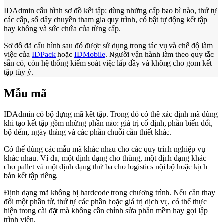
IDAdmin cấu hình sơ đồ kết tập: dùng những cấp bao bì nào, thứ tự
các cấp, số dây chuyền tham gia quy trình, có bật tự động kết tập
hay không và sức chứa của từng cấp.
Sơ đồ đã cấu hình sau đó được sử dụng trong tác vụ và chế độ làm
việc của
IDPack
hoặc
IDMobile
. Người vận hành làm theo quy tắc
sẵn có, còn hệ thống kiểm soát việc lấp đầy và không cho gom kết
tập tùy ý.
Mẫu mã
IDAdmin có bộ dựng mã kết tập. Trong đó có thể xác định mã dùng
khi tạo kết tập gồm những phần nào: giá trị cố định, phần biến đổi,
bộ đếm, ngày tháng và các phần chuỗi cần thiết khác.
Có thể dùng các mẫu mã khác nhau cho các quy trình nghiệp vụ
khác nhau. Ví dụ, một định dạng cho thùng, một định dạng khác
cho pallet và một định dạng thứ ba cho logistics nội bộ hoặc kịch
bản kết tập riêng.
Định dạng mã không bị hardcode trong chương trình. Nếu cần thay
đổi một phần tử, thứ tự các phần hoặc giá trị dịch vụ, có thể thực
hiện trong cài đặt mà không cần chỉnh sửa phần mềm hay gọi lập
trình viên.