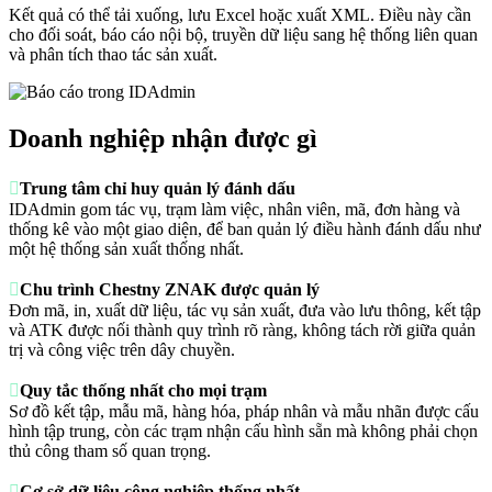
Kết quả có thể tải xuống, lưu Excel hoặc xuất XML. Điều này cần
cho đối soát, báo cáo nội bộ, truyền dữ liệu sang hệ thống liên quan
và phân tích thao tác sản xuất.
Doanh nghiệp nhận được gì

Trung tâm chỉ huy quản lý đánh dấu
IDAdmin gom tác vụ, trạm làm việc, nhân viên, mã, đơn hàng và
thống kê vào một giao diện, để ban quản lý điều hành đánh dấu như
một hệ thống sản xuất thống nhất.

Chu trình Chestny ZNAK được quản lý
Đơn mã, in, xuất dữ liệu, tác vụ sản xuất, đưa vào lưu thông, kết tập
và ATK được nối thành quy trình rõ ràng, không tách rời giữa quản
trị và công việc trên dây chuyền.

Quy tắc thống nhất cho mọi trạm
Sơ đồ kết tập, mẫu mã, hàng hóa, pháp nhân và mẫu nhãn được cấu
hình tập trung, còn các trạm nhận cấu hình sẵn mà không phải chọn
thủ công tham số quan trọng.

Cơ sở dữ liệu công nghiệp thống nhất