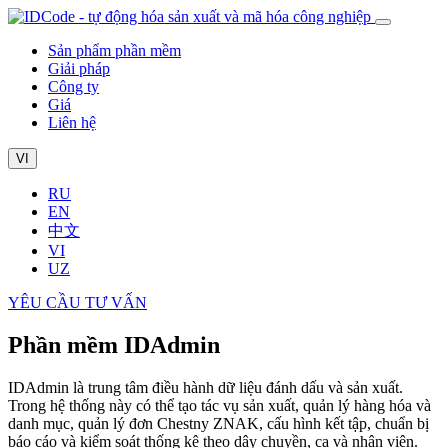
Sản phẩm phần mềm
Giải pháp
Công ty
Giá
Liên hệ
VI
RU
EN
中文
VI
UZ
YÊU CẦU TƯ VẤN
Phần mềm IDAdmin
IDAdmin là trung tâm điều hành dữ liệu đánh dấu và sản xuất.
Trong hệ thống này có thể tạo tác vụ sản xuất, quản lý hàng hóa và
danh mục, quản lý đơn Chestny ZNAK, cấu hình kết tập, chuẩn bị
báo cáo và kiểm soát thống kê theo dây chuyền, ca và nhân viên.