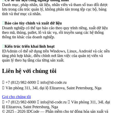
Danh mục, pháp nhân, tài liệu, nhân viên và tham số trao đổi được
lưu trong cấu trúc quản lý, không phân tán trong tệp cục bộ, bảng
tính và thư mục cá nhân.

Báo cáo tùy chỉnh và xuất dữ liệu
Doanh nghiệp có thể tạo báo cáo theo quy trình riêng, xuất dữ liệu
theo mã, thùng, pallet, lô và tác vụ, rồi truyền sang các hệ thống
thông tin khác của doanh nghiệp.

Kiến trúc triển khai linh hoạt
IDAdmin có thể sử dụng trên Windows, Linux, Android và các nền
tảng phù hợp khác, điều chỉnh nơi làm việc của quản trị viên và
quản lý theo hạ tầng của từng sản xuất.
Liên hệ với chúng tôi

+7 (812) 982-6000

info@id-code.ru

Văn phòng 311, 34L đại lộ Elizarova, Saint Petersburg, Nga
Gọi cho chúng tôi

+7 (812) 982-6000

info@id-code.ru

Văn phòng 311, 34L đại
lộ Elizarova, Saint Petersburg, Nga
© 2025 - 2026 IDCode — Phần mềm cho tự động hóa sản xuất và