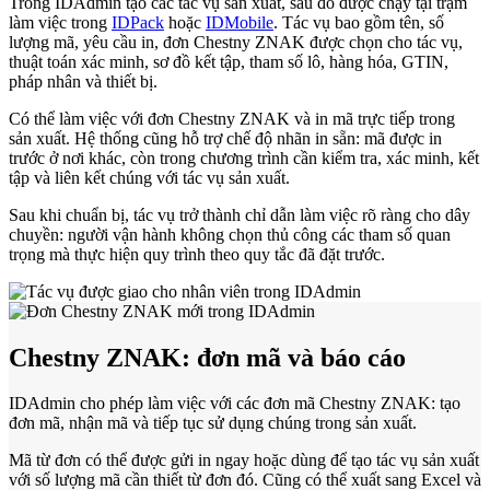
Trong IDAdmin tạo các tác vụ sản xuất, sau đó được chạy tại trạm
làm việc trong
IDPack
hoặc
IDMobile
. Tác vụ bao gồm tên, số
lượng mã, yêu cầu in, đơn Chestny ZNAK được chọn cho tác vụ,
thuật toán xác minh, sơ đồ kết tập, tham số lô, hàng hóa, GTIN,
pháp nhân và thiết bị.
Có thể làm việc với đơn Chestny ZNAK và in mã trực tiếp trong
sản xuất. Hệ thống cũng hỗ trợ chế độ nhãn in sẵn: mã được in
trước ở nơi khác, còn trong chương trình cần kiểm tra, xác minh, kết
tập và liên kết chúng với tác vụ sản xuất.
Sau khi chuẩn bị, tác vụ trở thành chỉ dẫn làm việc rõ ràng cho dây
chuyền: người vận hành không chọn thủ công các tham số quan
trọng mà thực hiện quy trình theo quy tắc đã đặt trước.
Chestny ZNAK: đơn mã và báo cáo
IDAdmin cho phép làm việc với các đơn mã Chestny ZNAK: tạo
đơn mã, nhận mã và tiếp tục sử dụng chúng trong sản xuất.
Mã từ đơn có thể được gửi in ngay hoặc dùng để tạo tác vụ sản xuất
với số lượng mã cần thiết từ đơn đó. Cũng có thể xuất sang Excel và