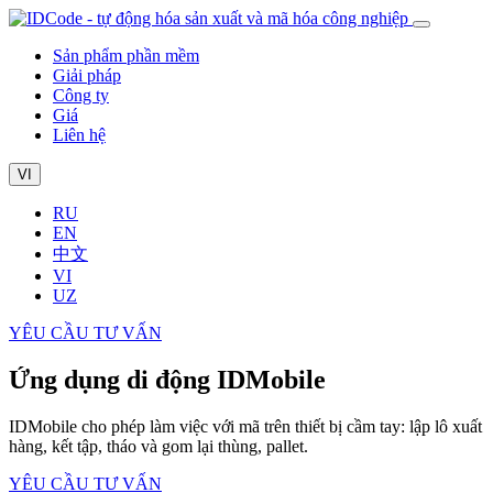
Sản phẩm phần mềm
Giải pháp
Công ty
Giá
Liên hệ
VI
RU
EN
中文
VI
UZ
YÊU CẦU TƯ VẤN
Ứng dụng di động IDMobile
IDMobile cho phép làm việc với mã trên thiết bị cầm tay: lập lô xuất
hàng, kết tập, tháo và gom lại thùng, pallet.
YÊU CẦU TƯ VẤN