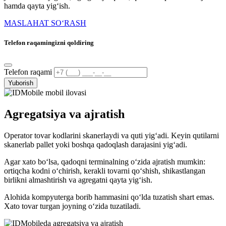
hamda qayta yig‘ish.
MASLAHAT SO‘RASH
Telefon raqamingizni qoldiring
Telefon raqami
Yuborish
Agregatsiya va ajratish
Operator tovar kodlarini skanerlaydi va quti yig‘adi. Keyin qutilarni
skanerlab pallet yoki boshqa qadoqlash darajasini yig‘adi.
Agar xato bo‘lsa, qadoqni terminalning o‘zida ajratish mumkin:
ortiqcha kodni o‘chirish, kerakli tovarni qo‘shish, shikastlangan
birlikni almashtirish va agregatni qayta yig‘ish.
Alohida kompyuterga borib hammasini qo‘lda tuzatish shart emas.
Xato tovar turgan joyning o‘zida tuzatiladi.