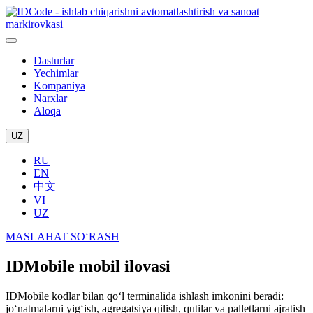
Dasturlar
Yechimlar
Kompaniya
Narxlar
Aloqa
UZ
RU
EN
中文
VI
UZ
MASLAHAT SO‘RASH
IDMobile mobil ilovasi
IDMobile kodlar bilan qo‘l terminalida ishlash imkonini beradi:
jo‘natmalarni yig‘ish, agregatsiya qilish, qutilar va palletlarni ajratish