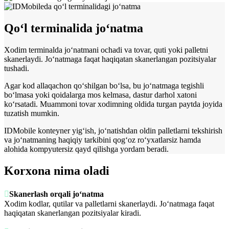
Qo‘l terminalida jo‘natma
Xodim terminalda jo‘natmani ochadi va tovar, quti yoki palletni
skanerlaydi. Jo‘natmaga faqat haqiqatan skanerlangan pozitsiyalar
tushadi.
Agar kod allaqachon qo‘shilgan bo‘lsa, bu jo‘natmaga tegishli
bo‘lmasa yoki qoidalarga mos kelmasa, dastur darhol xatoni
ko‘rsatadi. Muammoni tovar xodimning oldida turgan paytda joyida
tuzatish mumkin.
IDMobile konteyner yig‘ish, jo‘natishdan oldin palletlarni tekshirish
va jo‘natmaning haqiqiy tarkibini qog‘oz ro‘yxatlarsiz hamda
alohida kompyutersiz qayd qilishga yordam beradi.
Korxona nima oladi

Skanerlash orqali jo‘natma
Xodim kodlar, qutilar va palletlarni skanerlaydi. Jo‘natmaga faqat
haqiqatan skanerlangan pozitsiyalar kiradi.