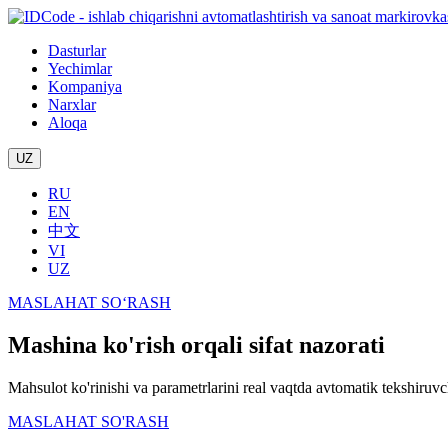
Dasturlar
Yechimlar
Kompaniya
Narxlar
Aloqa
UZ
RU
EN
中文
VI
UZ
MASLAHAT SO‘RASH
Mashina ko'rish orqali sifat nazorati
Mahsulot ko'rinishi va parametrlarini real vaqtda avtomatik tekshiruv
MASLAHAT SO'RASH