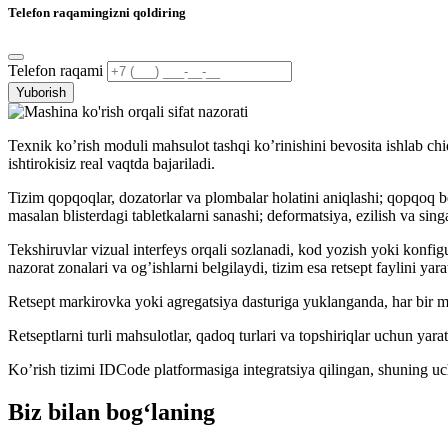
Telefon raqamingizni qoldiring
Telefon raqami
Yuborish
Texnik koʼrish moduli mahsulot tashqi koʼrinishini bevosita ishlab chiqa
ishtirokisiz real vaqtda bajariladi.
Tizim qopqoqlar, dozatorlar va plombalar holatini aniqlashi; qopqoq b
masalan blisterdagi tabletkalarni sanashi; deformatsiya, ezilish va sin
Tekshiruvlar vizual interfeys orqali sozlanadi, kod yozish yoki konfigur
nazorat zonalari va ogʼishlarni belgilaydi, tizim esa retsept faylini yara
Retsept markirovka yoki agregatsiya dasturiga yuklanganda, har bir ma
Retseptlarni turli mahsulotlar, qadoq turlari va topshiriqlar uchun ya
Koʼrish tizimi IDCode platformasiga integratsiya qilingan, shuning uchu
Biz bilan bog‘laning