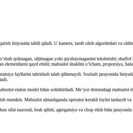
rish liniyasida tahlil qiladi. U kamera, tanib olish algoritmlari va oldi
oʼshab qolmagan, siljimagan yoki qiyshaymaganini tekshirishi; shaffof i
gan elementlarni qayd etishi; mahsulot shaklini oʼlcham, proporsiya, bal
atsiya fayllarini tahrirlash talab qilinmaydi. Sozlash jarayonida liniyad
tadi.
hsulot etalon model bilan solishtiriladi. Meʼyor doirasidagi mahsulot d
ratish mumkin. Mahsulot almashganda operator kerakli faylni tanlaydi va
n sifat nazorati, brak qilish, agregatsiya va chop etish bitta jarayonda 