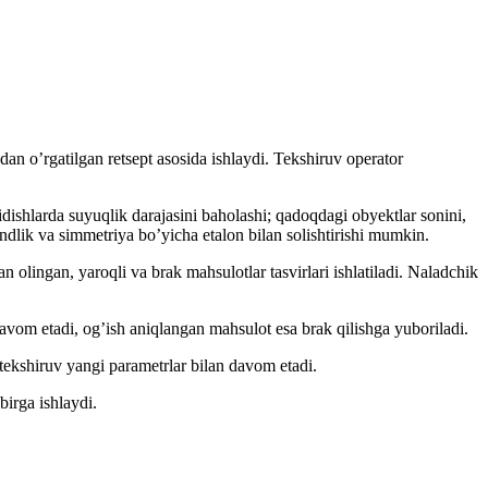
ndan oʼrgatilgan retsept asosida ishlaydi. Tekshiruv operator
dishlarda suyuqlik darajasini baholashi; qadoqdagi obyektlar sonini,
andlik va simmetriya boʼyicha etalon bilan solishtirishi mumkin.
an olingan, yaroqli va brak mahsulotlar tasvirlari ishlatiladi. Naladchik
avom etadi, ogʼish aniqlangan mahsulot esa brak qilishga yuboriladi.
 tekshiruv yangi parametrlar bilan davom etadi.
birga ishlaydi.